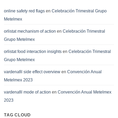
rejilla
electroforjada
adecuado
online safety red flags
en
Celebración Trimestral Grupo
para
Metelmex
tu
proyecto
orlistat mechanism of action
en
Celebración Trimestral
Grupo Metelmex
orlistat food interaction insights
en
Celebración Trimestral
Grupo Metelmex
vardenafil side effect overview
en
Convención Anual
Metelmex 2023
vardenafil mode of action
en
Convención Anual Metelmex
2023
TAG CLOUD