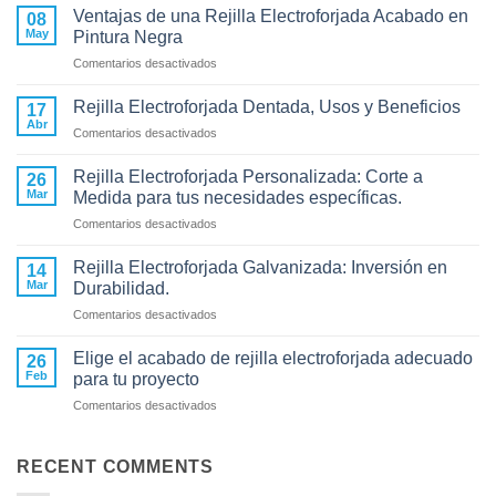
Ventajas de una Rejilla Electroforjada Acabado en
08
May
Pintura Negra
en
Comentarios desactivados
Ventajas
de
Rejilla Electroforjada Dentada, Usos y Beneficios
17
una
Abr
en
Comentarios desactivados
Rejilla
Rejilla
Electroforjada
Electroforjada
Rejilla Electroforjada Personalizada: Corte a
Acabado
26
Dentada,
Mar
en
Medida para tus necesidades específicas.
Usos
Pintura
en
Comentarios desactivados
y
Negra
Rejilla
Beneficios
Electroforjada
Rejilla Electroforjada Galvanizada: Inversión en
14
Personalizada:
Mar
Durabilidad.
Corte
en
Comentarios desactivados
a
Rejilla
Medida
Electroforjada
para
Elige el acabado de rejilla electroforjada adecuado
26
Galvanizada:
tus
Feb
para tu proyecto
Inversión
necesidades
en
Comentarios desactivados
en
específicas.
Elige
Durabilidad.
el
acabado
RECENT COMMENTS
de