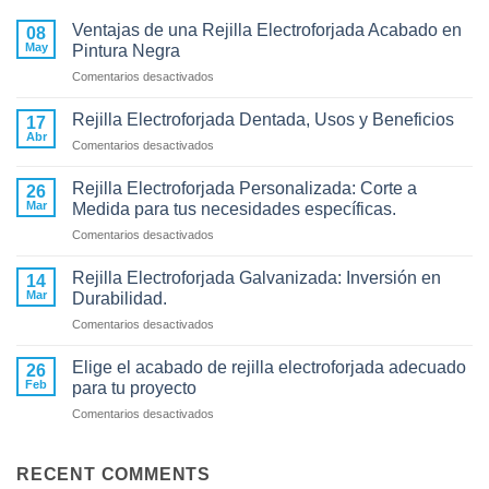
Ventajas de una Rejilla Electroforjada Acabado en
08
May
Pintura Negra
en
Comentarios desactivados
Ventajas
de
Rejilla Electroforjada Dentada, Usos y Beneficios
17
una
Abr
en
Comentarios desactivados
Rejilla
Rejilla
Electroforjada
Electroforjada
Rejilla Electroforjada Personalizada: Corte a
Acabado
26
Dentada,
Mar
en
Medida para tus necesidades específicas.
Usos
Pintura
en
Comentarios desactivados
y
Negra
Rejilla
Beneficios
Electroforjada
Rejilla Electroforjada Galvanizada: Inversión en
14
Personalizada:
Mar
Durabilidad.
Corte
en
Comentarios desactivados
a
Rejilla
Medida
Electroforjada
para
Elige el acabado de rejilla electroforjada adecuado
26
Galvanizada:
tus
Feb
para tu proyecto
Inversión
necesidades
en
Comentarios desactivados
en
específicas.
Elige
Durabilidad.
el
acabado
RECENT COMMENTS
de