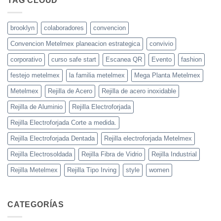
TAG CLOUD
brooklyn
colaboradores
convencion
Convencion Metelmex planeacion estrategica
convivio
corporativo
curso safe start
Escanea QR
Evento
fashion
festejo metelmex
la familia metelmex
Mega Planta Metelmex
Metelmex
Rejilla de Acero
Rejilla de acero inoxidable
Rejilla de Aluminio
Rejilla Electroforjada
Rejilla Electroforjada Corte a medida.
Rejilla Electroforjada Dentada
Rejilla electroforjada Metelmex
Rejilla Electrosoldada
Rejilla Fibra de Vidrio
Rejilla Industrial
Rejilla Metelmex
Rejilla Tipo Irving
style
women
CATEGORÍAS