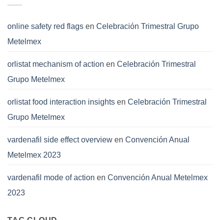
rejilla
electroforjada
adecuado
online safety red flags
en
Celebración Trimestral Grupo
para
Metelmex
tu
proyecto
orlistat mechanism of action
en
Celebración Trimestral
Grupo Metelmex
orlistat food interaction insights
en
Celebración Trimestral
Grupo Metelmex
vardenafil side effect overview
en
Convención Anual
Metelmex 2023
vardenafil mode of action
en
Convención Anual Metelmex
2023